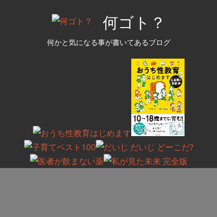
コ
何ゴト？
ン
テ
何かと気になる事が書いてあるブログ
ン
ツ
へ
ス
キ
ッ
プ