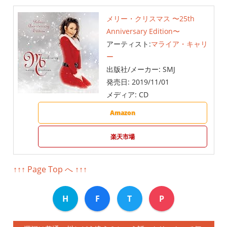
メリー・クリスマス 〜25th
Anniversary Edition〜
アーティスト:
マライア・キャリ
ー
出版社/メーカー:
SMJ
発売日:
2019/11/01
メディア:
CD
Amazon
楽天市場
↑↑↑ Page Top へ ↑↑↑
H
F
T
P