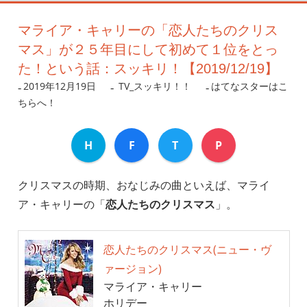
マライア・キャリーの「恋人たちのクリス
マス」が２５年目にして初めて１位をとっ
た！という話：スッキリ！【2019/12/19】
2019年12月19日
nanigoto
TV_スッキリ！！
はてなスターはこ
ちらへ！
H
F
T
P
クリスマスの時期、おなじみの曲といえば、マライ
ア・キャリーの「
恋人たちのクリスマス
」。
恋人たちのクリスマス(ニュー・ヴ
ァージョン)
マライア・キャリー
ホリデー