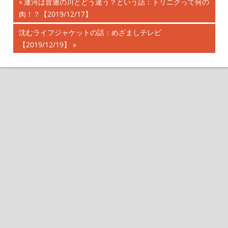
前
運河は普通の川とどう違う？という話：トリニクって何の
投
肉！？【2019/12/17】
の
記
稿
次
沈むライフジャケットの話：めざましテレビ
事:
の
【2019/12/19】
ナ
記
事:
ビ
ゲ
ー
シ
ョ
ン