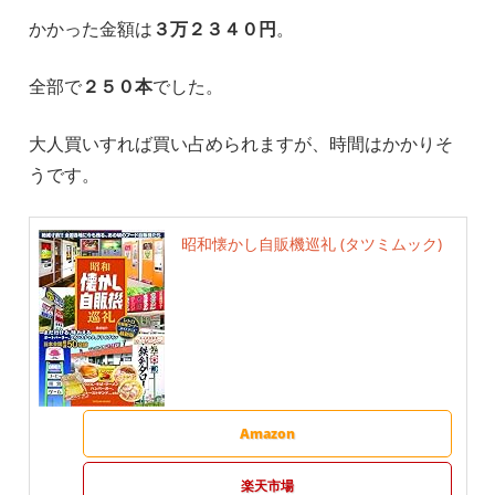
かかった金額は
３万２３４０円
。
全部で
２５０本
でした。
大人買いすれば買い占められますが、時間はかかりそ
うです。
昭和懐かし自販機巡礼 (タツミムック)
Amazon
楽天市場