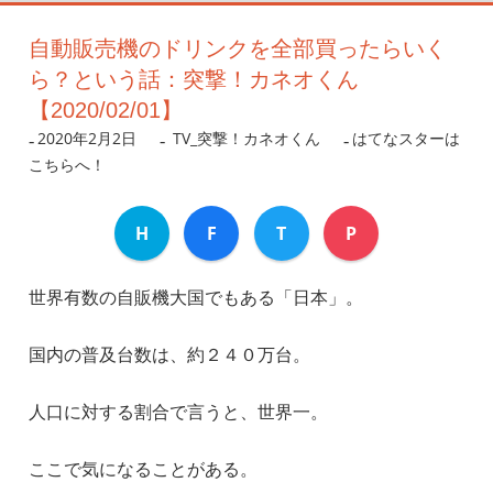
自動販売機のドリンクを全部買ったらいく
ら？という話：突撃！カネオくん
【2020/02/01】
2020年2月2日
nanigoto
TV_突撃！カネオくん
はてなスターは
こちらへ！
H
F
T
P
世界有数の自販機大国でもある「日本」。
国内の普及台数は、約２４０万台。
人口に対する割合で言うと、世界一。
ここで気になることがある。