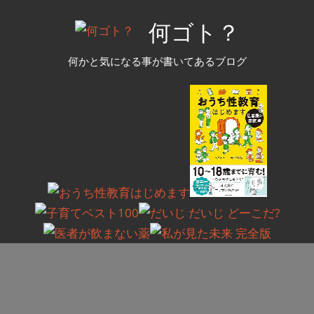
コ
何ゴト？
ン
テ
何かと気になる事が書いてあるブログ
ン
ツ
へ
ス
キ
ッ
プ