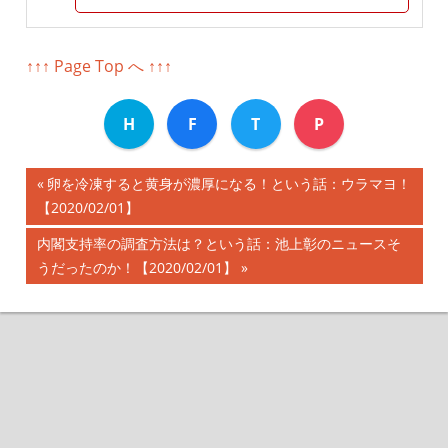
↑↑↑ Page Top へ ↑↑↑
H
F
T
P
前
卵を冷凍すると黄身が濃厚になる！という話：ウラマヨ！
投
【2020/02/01】
の
記
稿
次
内閣支持率の調査方法は？という話：池上彰のニュースそ
事:
の
うだったのか！【2020/02/01】
ナ
記
事:
ビ
ゲ
ー
シ