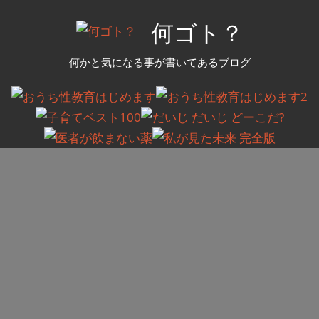
コ
何ゴト？
ン
テ
何かと気になる事が書いてあるブログ
ン
ツ
へ
ス
キ
ッ
プ