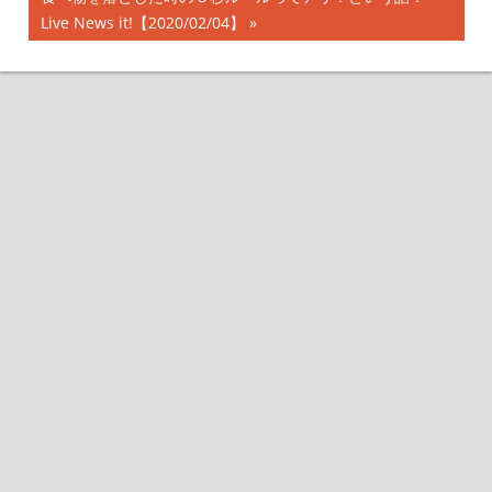
稿
事:
の
Live News it!【2020/02/04】
ナ
記
事:
ビ
ゲ
ー
シ
ョ
ン