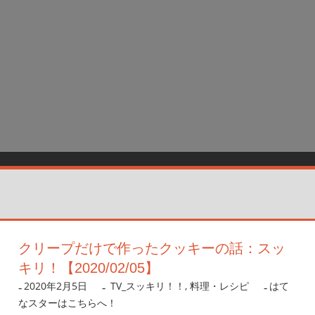
クリープだけで作ったクッキーの話：スッ
キリ！【2020/02/05】
2020年2月5日
nanigoto
TV_スッキリ！！
,
料理・レシピ
はて
なスターはこちらへ！