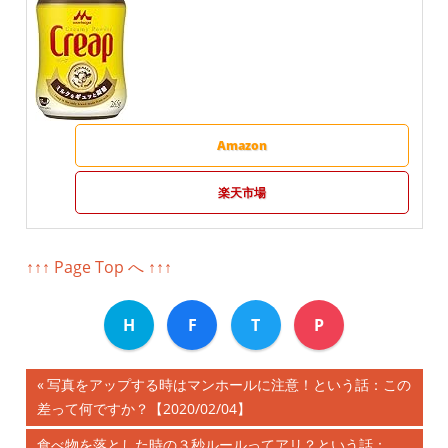
Amazon
楽天市場
↑↑↑ Page Top へ ↑↑↑
H
F
T
P
前
写真をアップする時はマンホールに注意！という話：この
投
差って何ですか？【2020/02/04】
の
記
次
食べ物を落とした時の３秒ルールってアリ？という話：