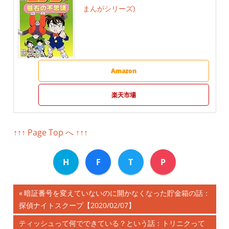
まんがシリーズ)
Amazon
楽天市場
↑↑↑ Page Top へ ↑↑↑
H
F
T
P
前
暗証番号を変えていないのに開かなくなった貯金箱の話：
投
探偵ナイトスクープ【2020/02/07】
の
記
稿
次
ティッシュって何でできている？という話：トリニクって