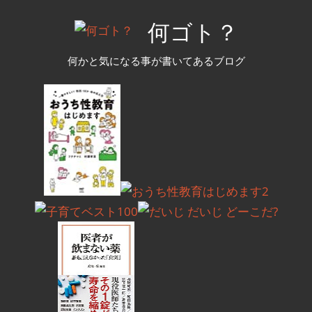
コ
何ゴト？
ン
テ
何かと気になる事が書いてあるブログ
ン
ツ
へ
ス
キ
ッ
プ