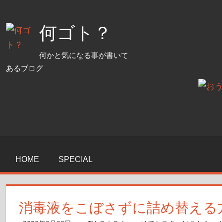
コ
ン
何ゴト？
テ
ン
何かと気になる事が書いて
ツ
あるブログ
へ
ス
キ
ッ
プ
HOME
SPECIAL
消毒液をこぼさずに詰め替える方法：