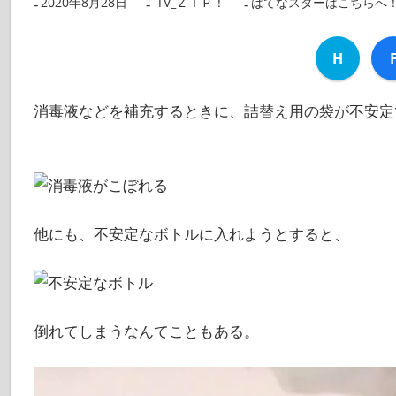
2020年8月28日
nanigoto
TV_ＺＩＰ！
はてなスターはこちらへ
H
消毒液などを補充するときに、詰替え用の袋が不安定
他にも、不安定なボトルに入れようとすると、
倒れてしまうなんてこともある。