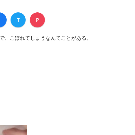
！
F
T
P
で、こぼれてしまうなんてことがある。