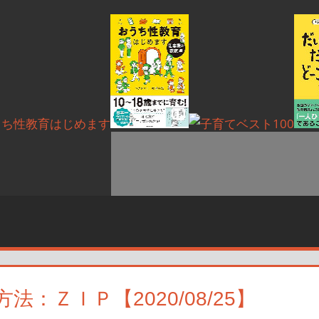
ＺＩＰ【2020/08/25】