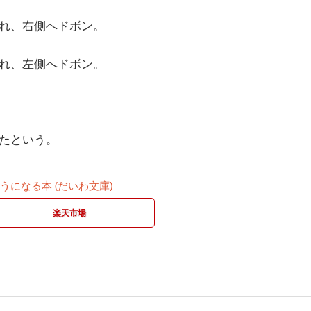
れ、右側へドボン。
れ、左側へドボン。
たという。
になる本 (だいわ文庫)
楽天市場