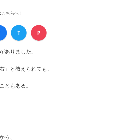
はこちらへ！
F
T
P
がありました。
右」と教えられても、
こともある。
から、