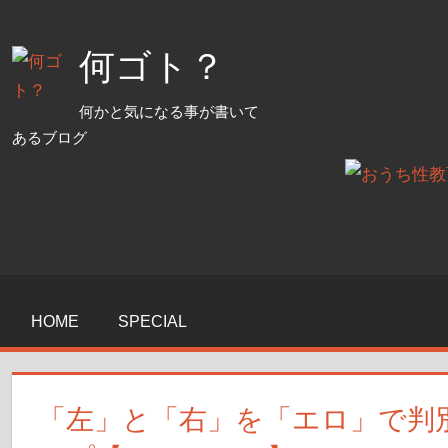
コ
ン
何ゴト？
テ
ン
何かと気になる事が書いて
ツ
あるブログ
へ
ス
キ
ッ
プ
HOME
SPECIAL
「左」と「右」を「エロ」で判