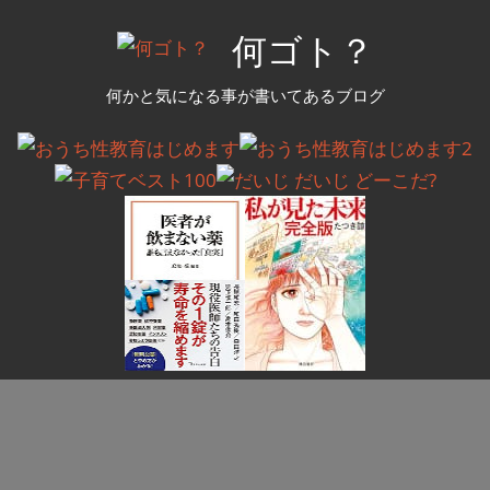
コ
何ゴト？
ン
テ
何かと気になる事が書いてあるブログ
ン
ツ
へ
ス
キ
ッ
プ