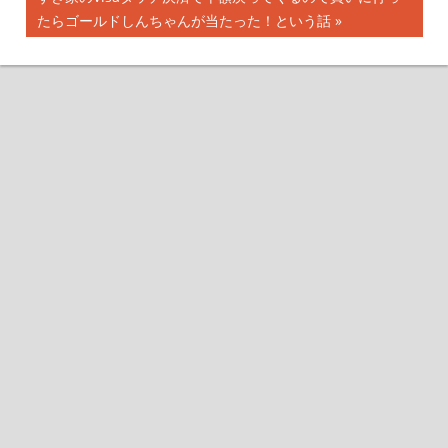
稿
事:
の
たらゴールドしんちゃんが当たった！という話
ナ
記
事:
ビ
ゲ
ー
シ
ョ
ン