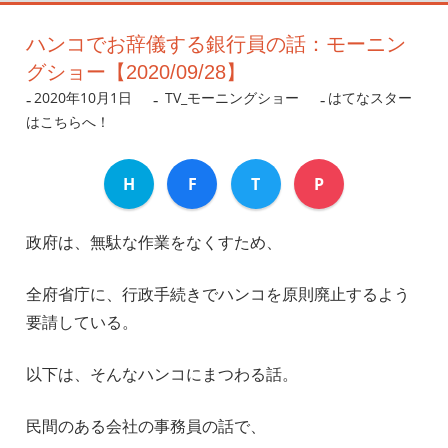
ハンコでお辞儀する銀行員の話：モーニン
グショー【2020/09/28】
2020年10月1日
nanigoto
TV_モーニングショー
はてなスター
はこちらへ！
H
F
T
P
政府は、無駄な作業をなくすため、
全府省庁に、行政手続きでハンコを原則廃止するよう
要請している。
以下は、そんなハンコにまつわる話。
民間のある会社の事務員の話で、