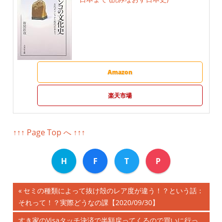
Amazon
楽天市場
↑↑↑ Page Top へ ↑↑↑
H
F
T
P
前
セミの種類によって抜け殻のレア度が違う！？という話：
投
それって！？実際どうなの課【2020/09/30】
の
記
次
すき家のVisaタッチ決済で半額戻ってくるので買いに行っ