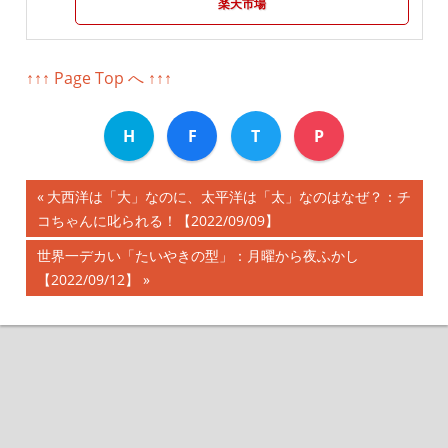
楽天市場
↑↑↑ Page Top へ ↑↑↑
H
F
T
P
前
大西洋は「大」なのに、太平洋は「太」なのはなぜ？：チ
投
コちゃんに叱られる！【2022/09/09】
の
記
稿
次
世界一デカい「たいやきの型」：月曜から夜ふかし
事:
の
【2022/09/12】
ナ
記
事:
ビ
ゲ
ー