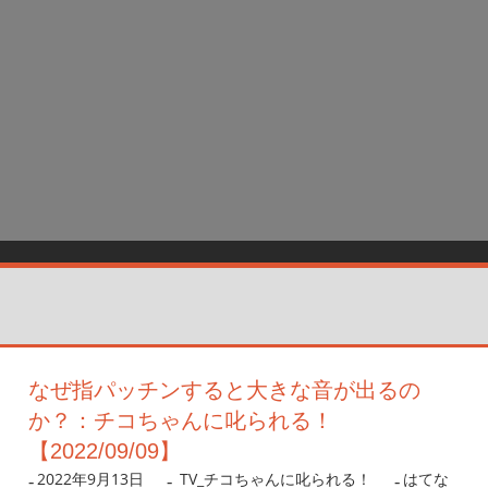
なぜ指パッチンすると大きな音が出るの
か？：チコちゃんに叱られる！
【2022/09/09】
2022年9月13日
nanigoto
TV_チコちゃんに叱られる！
はてな