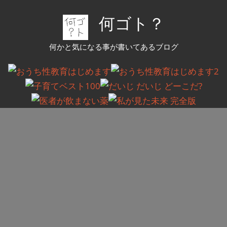
コ
何ゴト？
ン
テ
何かと気になる事が書いてあるブログ
ン
ツ
へ
ス
キ
ッ
プ