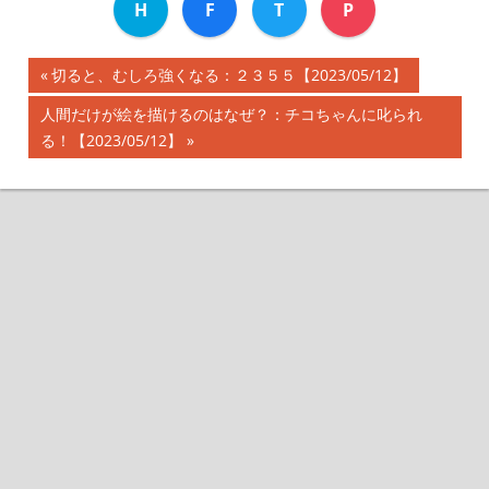
H
F
T
P
前
切ると、むしろ強くなる：２３５５【2023/05/12】
投
の
次
人間だけが絵を描けるのはなぜ？：チコちゃんに叱られ
記
稿
の
る！【2023/05/12】
事:
記
ナ
事:
ビ
ゲ
ー
シ
ョ
ン