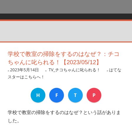
学校で教室の掃除をするのはなぜ？：チコ
ちゃんに叱られる！【2023/05/12】
2023年5月14日
nanigoto
TV_チコちゃんに叱られる！
はてな
スターはこちらへ！
H
F
T
P
学校で教室の掃除をするのはなぜ？という話がありま
した。