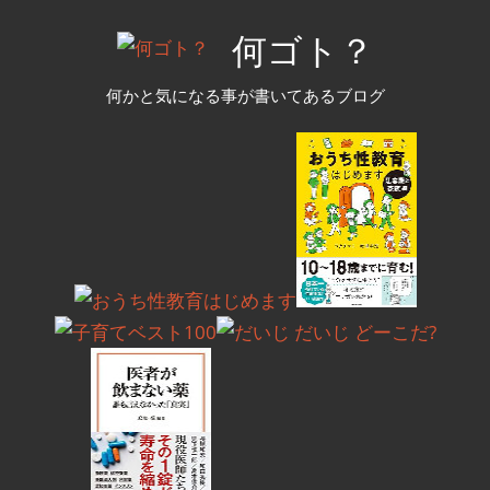
コ
何ゴト？
ン
テ
何かと気になる事が書いてあるブログ
ン
ツ
へ
ス
キ
ッ
プ