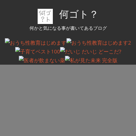
コ
何ゴト？
ン
テ
何かと気になる事が書いてあるブログ
ン
ツ
へ
ス
キ
ッ
プ