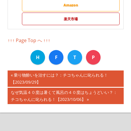
Amazon
楽天市場
↑↑↑ Page Top へ ↑↑↑
H
F
T
P
前
乗り物酔いを治すには？：チコちゃんに叱られる！
投
【2023/09/29】
の
記
稿
次
なぜ気温４０度は暑くて風呂の４０度はちょうどいい？：
事:
の
チコちゃんに叱られる！【2023/10/06】
ナ
記
事:
ビ
ゲ