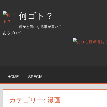
コ
ン
何ゴト？
テ
ン
何かと気になる事が書いて
ツ
あるブログ
へ
ス
キ
ッ
プ
HOME
SPECIAL
カテゴリー:
漫画