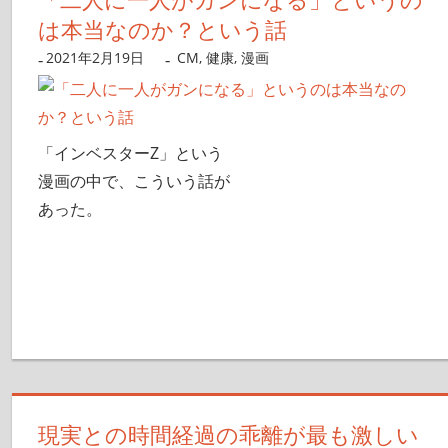
「二人に一人がガンになる」というの
は本当なのか？という話
2021年2月19日
nanigoto
CM
,
健康
,
漫画
「インベスターZ」という
漫画の中で、こういう話が
あった。
現実との時間経過の乖離が最も激しい