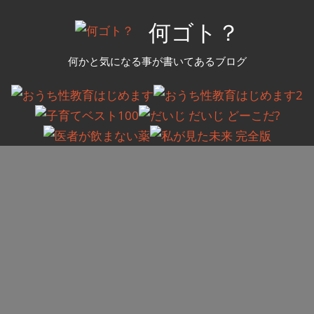
コ
何ゴト？
ン
テ
何かと気になる事が書いてあるブログ
ン
ツ
へ
ス
キ
ッ
プ