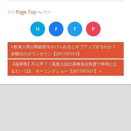
↑↑↑ Page Top へ ↑↑↑
H
F
T
P
前
軟体人間が関節技をかけられるとギブアップするのか？：
投
水曜日のダウンタウン【2017/07/19】
の
記
稿
次
【福井県】不公平？！高校入試の英検加点制度で有利にな
事:
の
るという話：モーニングショー【2017/07/21】
ナ
記
事:
ビ
ゲ
ー
シ