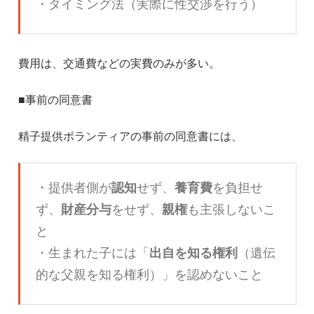
・タイミング法（実際に性交渉を行う）
費用は、交通費などの実費のみが多い。
■事前の同意書
精子提供ボランティアの事前の同意書には、
・提供者側が
認知
せず、
養育費
を負担せ
ず、
財産分与
をせず、
親権
も主張しないこ
と
・生まれた子には「
出自を知る権利
（遺伝
的な父親を知る権利）」を認めないこと