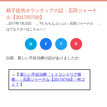
精子提供ボランティアの話：石田ジャーナ
ル【2017/07/20】
2017年7月20日
nanigoto
TV_ちちんぷいぷい
,
石田ジャーナル
はてなスターはこちらへ！
H
F
T
P
以前、新しい不妊治療の話がありましたが、