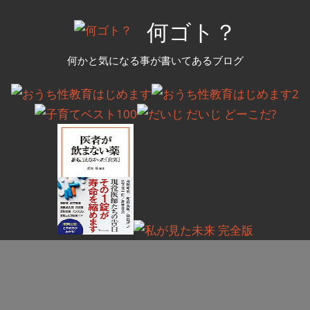
コ
何ゴト？
ン
テ
何かと気になる事が書いてあるブログ
ン
ツ
へ
ス
キ
ッ
プ