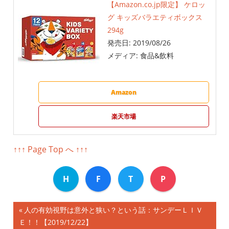
【Amazon.co.jp限定】 ケロッ
グ キッズバラエティボックス
294g
発売日:
2019/08/26
メディア:
食品&飲料
Amazon
楽天市場
↑↑↑ Page Top へ ↑↑↑
H
F
T
P
前
人の有効視野は意外と狭い？という話：サンデーＬＩＶ
投
Ｅ！！【2019/12/22】
の