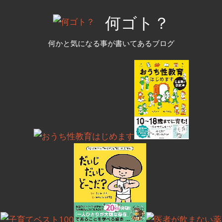
コ
何ゴト？
ン
テ
何かと気になる事が書いてあるブログ
ン
ツ
へ
ス
キ
ッ
プ