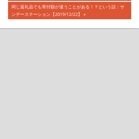
記
稿
次
同じ返礼品でも寄付額が違うことがある！？という話：サ
事:
の
ンデーステーション【2019/12/22】
ナ
記
事:
ビ
ゲ
ー
シ
ョ
ン