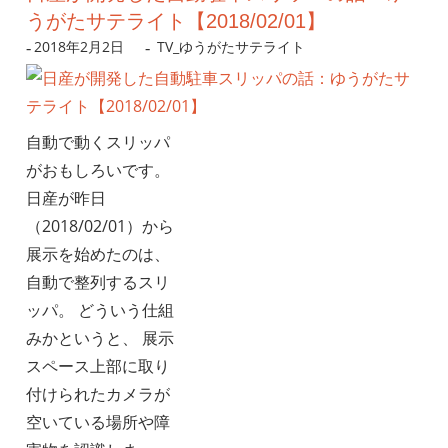
うがたサテライト【2018/02/01】
2018年2月2日
nanigoto
TV_ゆうがたサテライト
自動で動くスリッパ
がおもしろいです。
日産が昨日
（2018/02/01）から
展示を始めたのは、
自動で整列するスリ
ッパ。 どういう仕組
みかというと、 展示
スペース上部に取り
付けられたカメラが
空いている場所や障