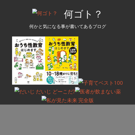
コ
何ゴト？
ン
テ
何かと気になる事が書いてあるブログ
ン
ツ
へ
ス
キ
ッ
プ