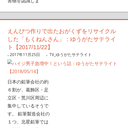
害物を認識しま
えんぴつ作りで出たおがくずをリサイクル
した「もくねんさん」：ゆうがたサテライ
ト【2017/11/22】
2017年11月25日
nanigoto
TV_ゆうがたサテライト
日本の鉛筆会社の約
６割が、葛飾区・足
立区・荒川区周辺に
集中しているそうで
す。 鉛筆製造会社の
１つ、北星鉛筆では