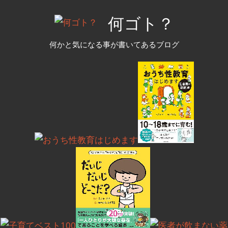
コ
何ゴト？
ン
テ
何かと気になる事が書いてあるブログ
ン
ツ
へ
ス
キ
ッ
プ