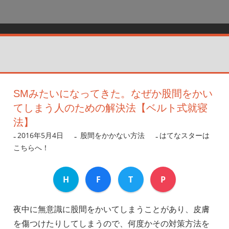
SMみたいになってきた。なぜか股間をかい
てしまう人のための解決法【ベルト式就寝
法】
2016年5月4日
nanigoto
股間をかかない方法
はてなスターは
こちらへ！
H
F
T
P
夜中に無意識に股間をかいてしまうことがあり、皮膚
を傷つけたりしてしまうので、何度かその対策方法を