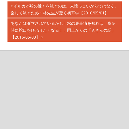
前
イルカが船の近くを泳ぐのは、人懐っこいからではなく、
投
楽して泳ぐため：林先生が驚く初耳学【2016/05/01】
の
記
稿
次
あなたはダマされているかも！水の裏事情を知れば、夜９
事:
の
時に蛇口をひねりたくなる！：雨上がりの「Ａさんの話」
ナ
記
【2016/05/03】
事:
ビ
ゲ
ー
シ
ョ
ン