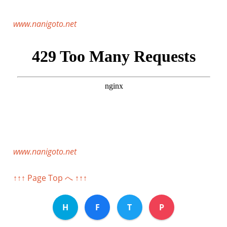
www.nanigoto.net
www.nanigoto.net
↑↑↑ Page Top へ ↑↑↑
H
F
T
P