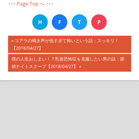
↑↑↑ Page Top へ ↑↑↑
H
F
T
P
前
コアラの鳴き声が低すぎて怖いという話：スッキリ！
投
【2018/04/27】
の
記
稿
次
僕の人生おしまい！？乳首恐怖症を克服したい男の話：探
事:
の
偵ナイトスクープ【2018/04/27】
ナ
記
事:
ビ
ゲ
ー
シ
ョ