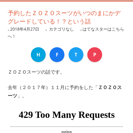
予約したＺＯＺＯスーツがいつのまにかデ
グレードしている！？という話
2018年4月27日
nanigoto
カテゴリなし
はてなスターはこちら
へ！
H
F
T
P
ＺＯＺＯスーツの話です。
去年（２０１７年）１１月に予約をした「
ＺＯＺＯス
ーツ
」。