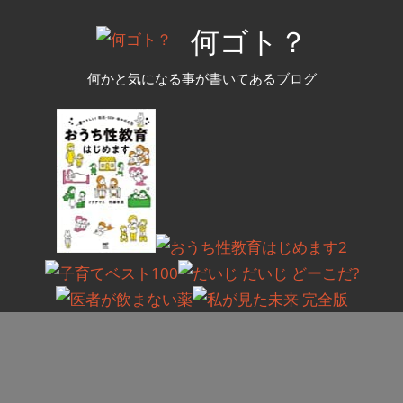
コ
何ゴト？
ン
テ
何かと気になる事が書いてあるブログ
ン
ツ
へ
ス
キ
ッ
プ