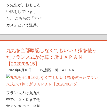
タ先生が、おもしろ
い話をしていまし
た。 こちらの「アバ
カス」という道具。
九九を全部暗記しなくてもいい！指を使っ
たフランス式かけ算：所ＪＡＰＡＮ
【2020/06/15】
2020年6月16日
nanigoto
TV_新説！所ＪＡＰＡＮ
フランス人は九九の
中で、５ｘ５までを
覚えておけば、全部