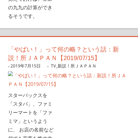
の九九の計算ができ
るそうです。
「やばい！」って何の略？という話：新
説！所ＪＡＰＡＮ【2019/07/15】
2019年7月15日
nanigoto
TV_新説！所ＪＡＰＡＮ
スターバックスを
「スタバ」、ファミ
リーマートを「ファ
ミマ」というよう
に、 お店の名前など