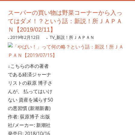
スーパーの買い物は野菜コーナーから入っ
てはダメ！？という話：新説！所ＪＡＰＡ
Ｎ【2019/02/11】
2019年2月12日
nanigoto
TV_新説！所ＪＡＰＡＮ
↓こちらの本の著者
である経済ジャーナ
リストの萩原 博子さ
んが、 払ってはいけ
ない 資産を減らす50
の悪習慣 (新潮新書)
作者: 荻原博子 出版
社/メーカー: 新潮社
発売日: 2018/10/16