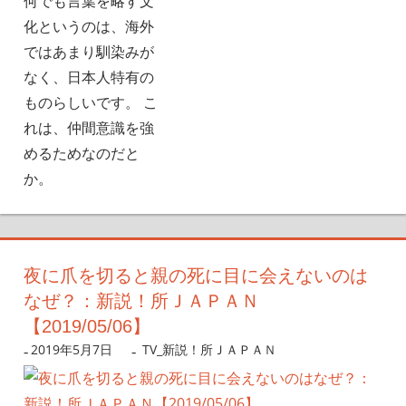
何でも言葉を略す文
化というのは、海外
ではあまり馴染みが
なく、日本人特有の
ものらしいです。 こ
れは、仲間意識を強
めるためなのだと
か。
夜に爪を切ると親の死に目に会えないのは
なぜ？：新説！所ＪＡＰＡＮ
【2019/05/06】
2019年5月7日
nanigoto
TV_新説！所ＪＡＰＡＮ