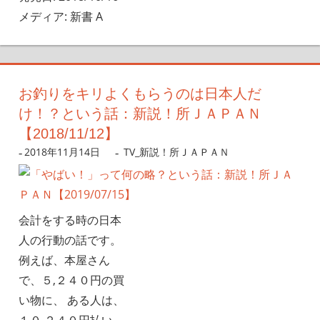
メディア: 新書 A
お釣りをキリよくもらうのは日本人だ
け！？という話：新説！所ＪＡＰＡＮ
【2018/11/12】
2018年11月14日
nanigoto
TV_新説！所ＪＡＰＡＮ
会計をする時の日本
人の行動の話です。
例えば、本屋さん
で、５,２４０円の買
い物に、 ある人は、
１０,２４０円払い、