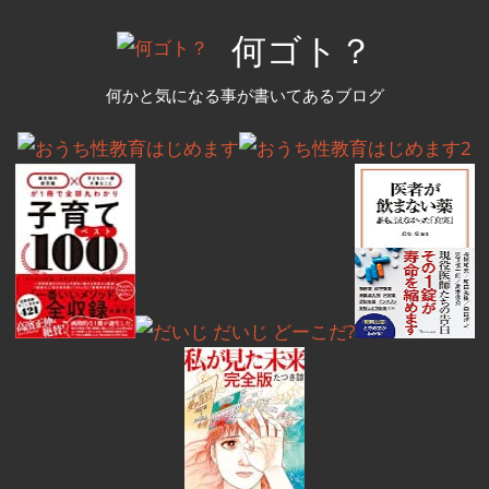
コ
何ゴト？
ン
テ
何かと気になる事が書いてあるブログ
ン
ツ
へ
ス
キ
ッ
プ