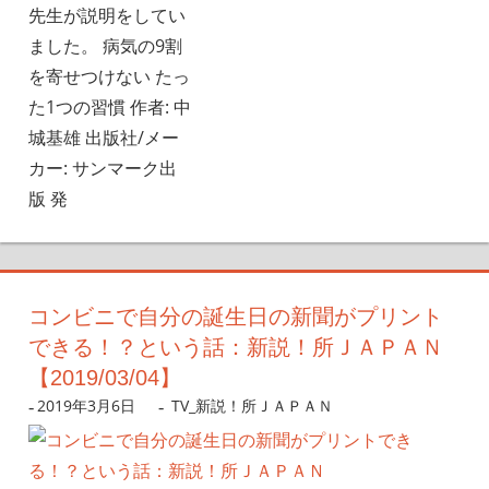
先生が説明をしてい
ました。 病気の9割
を寄せつけない たっ
た1つの習慣 作者: 中
城基雄 出版社/メー
カー: サンマーク出
版 発
コンビニで自分の誕生日の新聞がプリント
できる！？という話：新説！所ＪＡＰＡＮ
【2019/03/04】
2019年3月6日
nanigoto
TV_新説！所ＪＡＰＡＮ