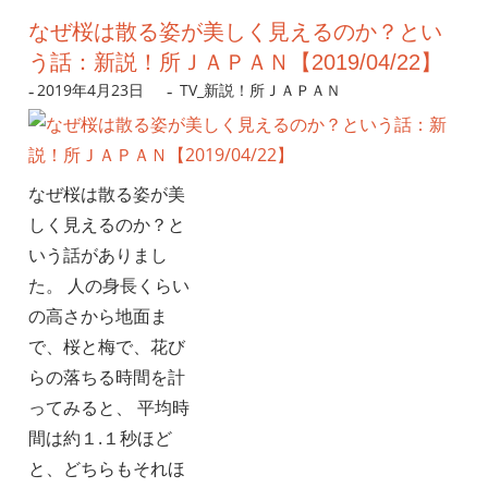
なぜ桜は散る姿が美しく見えるのか？とい
う話：新説！所ＪＡＰＡＮ【2019/04/22】
2019年4月23日
nanigoto
TV_新説！所ＪＡＰＡＮ
なぜ桜は散る姿が美
しく見えるのか？と
いう話がありまし
た。 人の身長くらい
の高さから地面ま
で、桜と梅で、花び
らの落ちる時間を計
ってみると、 平均時
間は約１.１秒ほど
と、どちらもそれほ